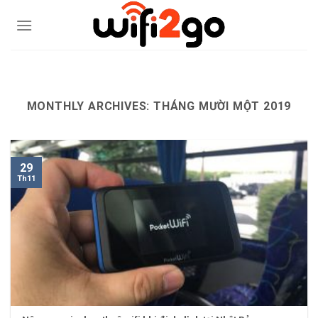
Skip
to
content
0938785244
MONTHLY ARCHIVES:
THÁNG MƯỜI MỘT 2019
29
Th11