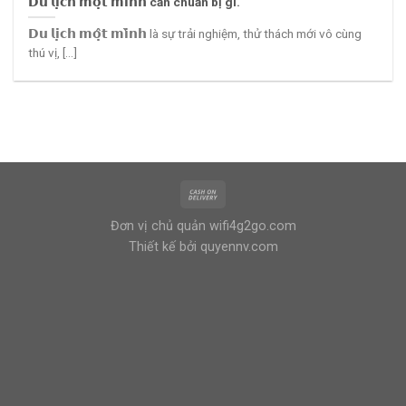
𝗗𝘂 𝗹𝗶̣𝗰𝗵 𝗺𝗼̣̂𝘁 𝗺𝗶̀𝗻𝗵 cần chuẩn bị gì.
𝗗𝘂 𝗹𝗶̣𝗰𝗵 𝗺𝗼̣̂𝘁 𝗺𝗶̀𝗻𝗵 là sự trải nghiệm, thử thách mới vô cùng
thú vị, [...]
Đơn vị chủ quản
wifi4g2go.com
Thiết kế bởi
quyennv.com