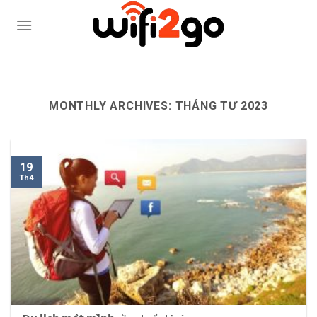
Skip
to
content
0938785244
MONTHLY ARCHIVES:
THÁNG TƯ 2023
19
Th4