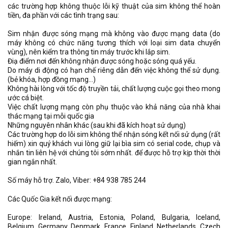
các trường hợp không thuộc lỗi kỹ thuật của sim không thể hoàn
tiền, đa phần với các tình trạng sau:
Sim nhận được sóng mạng mà không vào được mạng data (do
máy không có chức năng tương thích với loại sim data chuyển
vùng), nên kiểm tra thông tin máy trước khi lắp sim.
Điạ điểm nơi đến không nhận được sóng hoặc sóng quá yếu.
Do máy di động có hạn chế riêng dẫn đến việc không thể sử dụng.
(bẻ khóa, hợp đồng mạng…)
Không hài lòng với tốc độ truyền tải, chất lượng cuộc gọi theo mong
ước cá biệt.
Việc chất lượng mạng còn phụ thuộc vào khả năng của nhà khai
thác mạng tại mỗi quốc gia
Những nguyên nhân khác (sau khi đã kích hoạt sử dụng)
Các trường hợp do lỗi sim không thể nhận sóng kết nối sử dụng (rất
hiếm) xin quý khách vui lòng giữ lại bìa sim có serial code, chụp và
nhắn tin liên hệ với chúng tôi sớm nhất. để được hỗ trợ kịp thời thời
gian ngắn nhất.
Số máy hỗ trợ. Zalo, Viber: +84 938 785 244
Các Quốc Gia kết nối được mạng:
Europe: Ireland, Austria, Estonia, Poland, Bulgaria, Iceland,
Belgium, Germany, Denmark, France, Finland, Netherlands, Czech