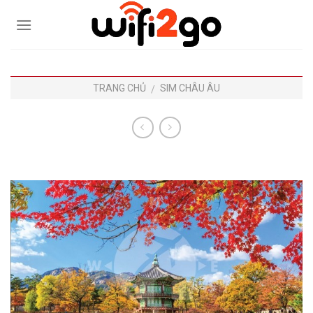
Skip
to
content
TRANG CHỦ
SIM CHÂU ÂU
/
0938785244