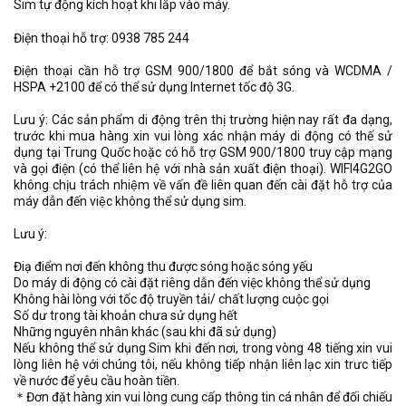
Sim tự động kích hoạt khi lắp vào máy.
Điện thoại hỗ trợ: 0938 785 244
Điện thoại cần hỗ trợ GSM 900/1800 để bắt sóng và WCDMA /
HSPA +2100 để có thể sử dụng Internet tốc độ 3G.
Lưu ý: Các sản phẩm di động trên thị trường hiện nay rất đa dạng,
trước khi mua hàng xin vui lòng xác nhận máy di động có thế sử
dụng tại Trung Quốc hoặc có hỗ trợ GSM 900/1800 truy cập mạng
và gọi điện (có thể liên hệ với nhà sản xuất điện thoại). WIFI4G2GO
không chịu trách nhiệm về vấn đề liên quan đến cài đặt hỗ trợ của
máy dẫn đến việc không thể sử dụng sim.
Lưu ý:
Điạ điểm nơi đến không thu được sóng hoặc sóng yếu
Do máy di động có cài đặt riêng dẫn đến việc không thể sử dụng
Không hài lòng với tốc độ truyền tải/ chất lượng cuộc gọi
Số dư trong tài khoản chưa sử dụng hết
Những nguyên nhân khác (sau khi đã sử dụng)
Nếu không thể sử dụng Sim khi đến nơi, trong vòng 48 tiếng xin vui
lòng liên hệ với chúng tôi, nếu không tiếp nhận liên lạc xin trưc tiếp
về nước để yêu cầu hoàn tiền.
＊Đơn đặt hàng xin vui lòng cung cấp thông tin cá nhân để đối chiếu