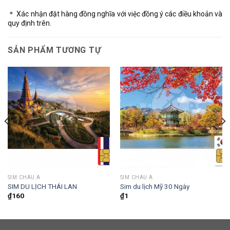
＊ Xác nhận đặt hàng đồng nghĩa với việc đồng ý các điều khoản và
quy định trên.
SẢN PHẨM TƯƠNG TỰ
SIM CHÂU Á
SIM CHÂU Á
SIM DU LỊCH THÁI LAN
Sim du lịch Mỹ 30 Ngày
₫
160
₫
1