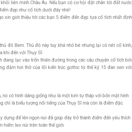
 khối liên minh Châu Âu. Nếu bạn có cơ hội đặt chân tới đất nước
iểm đẹp như cổ tích dưới đây nhé!
o xin giới thiệu tới các bạn 5 điểm đến đẹp tựa cổ tích nhất định
 thủ đô Bern. Thủ đô này tuy khá nhỏ bé nhưng lại có nét cổ kính,
a khi đến với Thụy Sĩ.
h đang lạc vào trốn thiên đường trong các câu chuyện cổ tích bởi
g đậm hơi thở của lối kiến trúc gothic từ thế kỷ 15 đan xen với
, nó có hình dáng giống như là một kim tự tháp với bốn mặt hình
ng chỉ là biểu tượng nổi tiếng của Thụy Sĩ mà còn là điểm đặc
 dựng để lên ngọn núi đã giúp đây trở thành điểm đến yêu thích
 hiểm leo núi trên toàn thế giới.