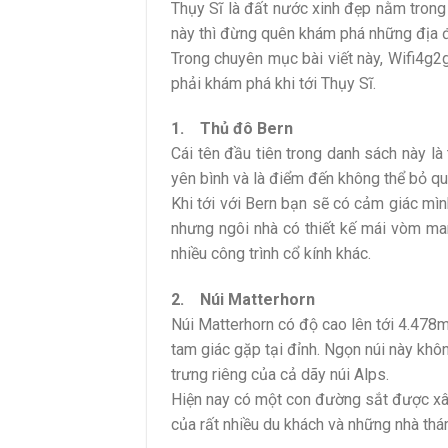
Thụy Sĩ là đất nước xinh đẹp nằm trong
này thì đừng quên khám phá những địa đ
Trong chuyên mục bài viết này, Wifi4g2g
phải khám phá khi tới Thụy Sĩ.
1. Thủ đô Bern
Cái tên đầu tiên trong danh sách này là
yên bình và là điểm đến không thể bỏ qu
Khi tới với Bern bạn sẽ có cảm giác mìn
nhưng ngôi nhà có thiết kế mái vòm man
nhiều công trình cổ kính khác.
2. Núi Matterhorn
Núi Matterhorn có độ cao lên tới 4.478m
tam giác gặp tại đỉnh. Ngọn núi này khô
trưng riêng của cả dãy núi Alps.
Hiện nay có một con đường sắt được xây
của rất nhiều du khách và những nhà thám