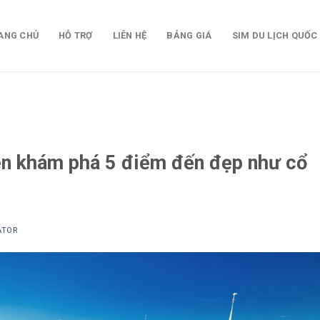
ANG CHỦ
HỖ TRỢ
LIÊN HỆ
BẢNG GIÁ
SIM DU LỊCH QUỐC
n khám phá 5 điểm đến đẹp như cổ
ATOR