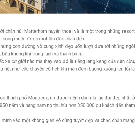
i chân núi Matterhorn huyền thoại và là một trong những resort
 ai cũng muốn được một lần đặc chân đến.
i những con đường vô cùng xinh đẹp uốn lượn đưa tới những ngôi
bầu không khí trong lành và thanh bình.
ếc xe cơ giới nào mà thay vào đó là tiếng leng keng của đàn cừu,
ự hệt như câu chuyện cổ tích khi màn đêm buông xuống len lỏi là
ộc thành phố Montreux, nó được mệnh danh là lâu đài đẹp nhất ở
ến 850 năm và hàng năm nó thu hút hơn 350.000 du khách đến tham
òa mình vào một không gian vô cùng tuyệt đẹp và chắc chắn mang