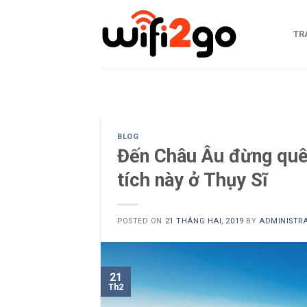
Skip
to
TR
content
0938785244
BLOG
Đến Châu Âu đừng quê
tích này ở Thụy Sĩ
POSTED ON
21 THÁNG HAI, 2019
BY
ADMINISTR
21
Th2