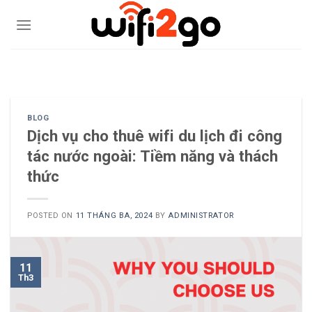
Skip
to
content
0938785244
BLOG
Dịch vụ cho thuê wifi du lịch đi công
tác nước ngoài: Tiềm năng và thách
thức
POSTED ON
11 THÁNG BA, 2024
BY
ADMINISTRATOR
11
Th3