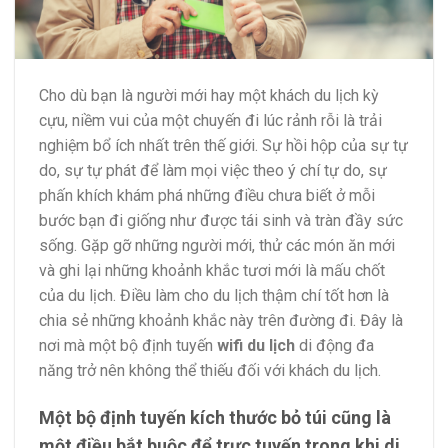
Cho dù bạn là người mới hay một khách du lịch kỳ
cựu, niềm vui của một chuyến đi lúc rảnh rỗi là trải
nghiệm bổ ích nhất trên thế giới. Sự hồi hộp của sự tự
do, sự tự phát để làm mọi việc theo ý chí tự do, sự
phấn khích khám phá những điều chưa biết ở mỗi
bước bạn đi giống như được tái sinh và tràn đầy sức
sống. Gặp gỡ những người mới, thử các món ăn mới
và ghi lại những khoảnh khắc tươi mới là mấu chốt
của du lịch. Điều làm cho du lịch thậm chí tốt hơn là
chia sẻ những khoảnh khắc này trên đường đi. Đây là
nơi mà một bộ định tuyến
wifi du lịch
di động đa
năng trở nên không thể thiếu đối với khách du lịch.
Một bộ định tuyến kích thước bỏ túi cũng là
một điều bắt buộc để trực tuyến trong khi di