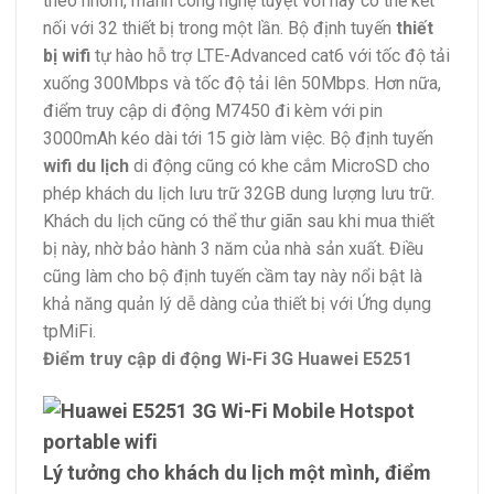
theo nhóm, mảnh công nghệ tuyệt vời này có thể kết
nối với 32 thiết bị trong một lần. Bộ định tuyến
thiết
bị wifi
tự hào hỗ trợ LTE-Advanced cat6 với tốc độ tải
xuống 300Mbps và tốc độ tải lên 50Mbps. Hơn nữa,
điểm truy cập di động M7450 đi kèm với pin
3000mAh kéo dài tới 15 giờ làm việc. Bộ định tuyến
wifi du lịch
di động cũng có khe cắm MicroSD cho
phép khách du lịch lưu trữ 32GB dung lượng lưu trữ.
Khách du lịch cũng có thể thư giãn sau khi mua thiết
bị này, nhờ bảo hành 3 năm của nhà sản xuất. Điều
cũng làm cho bộ định tuyến cầm tay này nổi bật là
khả năng quản lý dễ dàng của thiết bị với Ứng dụng
tpMiFi.
Điểm truy cập di động Wi-Fi 3G Huawei E5251
Lý tưởng cho khách du lịch một mình, điểm