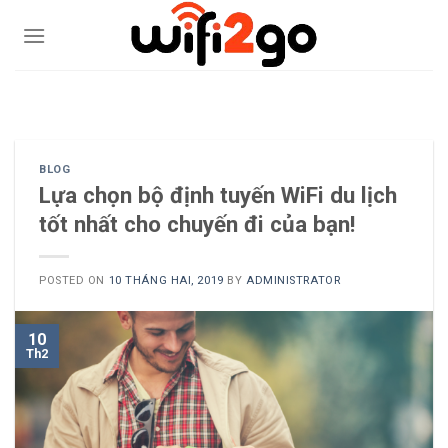
Skip
to
content
0938785244
BLOG
Lựa chọn bộ định tuyến WiFi du lịch
tốt nhất cho chuyến đi của bạn!
POSTED ON
10 THÁNG HAI, 2019
BY
ADMINISTRATOR
10
Th2