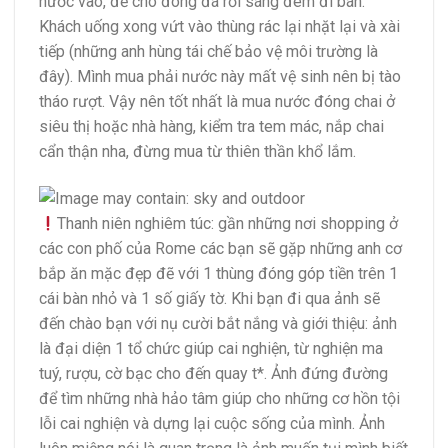
nước vào, để cho đông đá rồi sáng đem đi bán.
Khách uống xong vứt vào thùng rác lại nhặt lại và xài
tiếp (những anh hùng tái chế bảo vệ môi trường là
đây). Mình mua phải nước này mất vệ sinh nên bị tào
tháo rượt. Vậy nên tốt nhất là mua nước đóng chai ở
siêu thị hoặc nhà hàng, kiểm tra tem mác, nắp chai
cẩn thận nha, đừng mua từ thiên thần khổ lắm.
Thanh niên nghiêm túc: gần những nơi shopping ở
các con phố của Rome các bạn sẽ gặp những anh cơ
bắp ăn mặc đẹp đẽ với 1 thùng đóng góp tiền trên 1
cái bàn nhỏ và 1 số giấy tờ. Khi bạn đi qua ảnh sẽ
đến chào bạn với nụ cười bắt nắng và giới thiệu: ảnh
là đại diện 1 tổ chức giúp cai nghiện, từ nghiện ma
tuý, rượu, cờ bạc cho đến quay t*. Ảnh đứng đường
để tìm những nhà hảo tâm giúp cho những cơ hồn tội
lỗi cai nghiện và dựng lại cuộc sống của mình. Ảnh