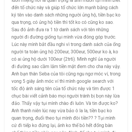
luôn miệng nói là quan trọng là ảnh muốn tụi mình biết
đến tổ chức này và giúp tổ chức lớn mạnh bằng cách
ký tên vào danh sách những người ủng hộ, tiền bạc ko
qua trọng, có ủng hộ tiền thì tốt ko có cũng ko sao.
Sau đó ảnh đưa ra 1 tờ danh sách với tên những
người đi đường giống tụi mình vừa đóng góp trước.
Lúc này mình bắt đầu nghi vì trong danh sách của ổng
người ta toàn ủng hộ 200eur, 300eur, 500eur ko à, ko
có ai ủng hộ dưới 100eur (2tr6). Mình nghĩ ủa người
đi đường sao cầm lắm tiền mặt đem cho cha này vậy.
Anh bạn thân Seba của tôi cũng ngu ngơ móc ví, trong
vong 5 giây ảnh móc ví thì mình google search với
tốc độ ánh sáng tên của tổ chức này và tìm được 1
chục bài viết cảnh báo mọi người tránh bị bọn này lừa
đảo. Thấy vậy tụi mình chào đi luôn. Và tin được ko?
Anh thanh niên lúc nay vừa bảo ô la la, tiền bạc ko
quan trọng, đuổi theo tụi mình đòi tiền??
?
Tụi mình
cứ đi tiếp ko đứng lại, ảnh ko thể bỏ hết đống bàn