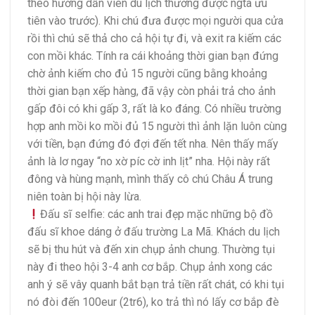
theo hướng dẫn viên du lịch thường được ngta ưu
tiên vào trước). Khi chú đưa được mọi người qua cửa
rồi thì chú sẽ thả cho cả hội tự đi, và exit ra kiếm các
con mồi khác. Tính ra cái khoảng thời gian bạn đứng
chờ ảnh kiếm cho đủ 15 người cũng bằng khoảng
thời gian bạn xếp hàng, đã vậy còn phải trả cho ảnh
gấp đôi có khi gấp 3, rất là ko đáng. Có nhiều trường
hợp anh mồi ko mồi đủ 15 người thì ảnh lặn luôn cùng
với tiền, bạn đứng đó đợi đến tết nha. Nên thấy mấy
ảnh là lơ ngay “no xờ píc cờ inh lịt” nha. Hội này rất
đông và hùng mạnh, mình thấy cô chú Châu Á trung
niên toàn bị hội này lừa.
Đấu sĩ selfie: các anh trai đẹp mặc những bộ đồ
đấu sĩ khoe dáng ở đấu trường La Mã. Khách du lịch
sẽ bị thu hút và đến xin chụp ảnh chung. Thường tụi
này đi theo hội 3-4 anh cơ bắp. Chụp ảnh xong các
anh ý sẽ vây quanh bắt bạn trả tiền rất chát, có khi tụi
nó đòi đến 100eur (2tr6), ko trả thì nó lấy cơ bắp đè