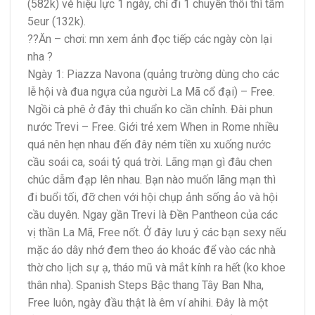
(582k) vé hiệu lực 1 ngày, chỉ đi 1 chuyến thôi thì tầm
5eur (132k).
??
Ăn – chơi: mn xem ảnh đọc tiếp các ngày còn lại
nha
?
Ngày 1: Piazza Navona (quảng trường dùng cho các
lễ hội và đua ngựa của người La Mã cổ đại) – Free.
Ngồi cà phê ở đây thì chuẩn ko cần chỉnh. Đài phun
nước Trevi – Free. Giới trẻ xem When in Rome nhiều
quá nên hẹn nhau đến đây ném tiền xu xuống nước
cầu soái ca, soái tỷ quá trời. Lãng mạn gì đâu chen
chúc dẫm đạp lên nhau. Bạn nào muốn lãng mạn thì
đi buổi tối, đỡ chen với hội chụp ảnh sống ảo và hội
cầu duyên. Ngay gần Trevi là Đền Pantheon của các
vị thần La Mã, Free nốt. Ở đây lưu ý các bạn sexy nếu
mặc áo dây nhớ đem theo áo khoác để vào các nhà
thờ cho lịch sự ạ, tháo mũ và mắt kính ra hết (ko khoe
thân nha). Spanish Steps Bậc thang Tây Ban Nha,
Free luôn, ngày đầu thật là êm ví ahihi. Đây là một