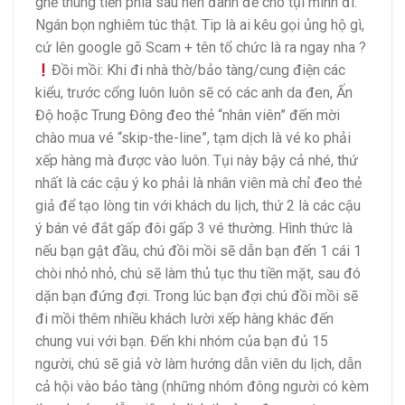
ghế thùng tiền phía sau nên đành để cho tụi mình đi.
Ngán bọn nghiêm túc thật. Tip là ai kêu gọi ủng hộ gì,
cứ lên google gõ Scam + tên tổ chức là ra ngay nha
?
Đồi mồi: Khi đi nhà thờ/bảo tàng/cung điện các
kiểu, trước cổng luôn luôn sẽ có các anh da đen, Ấn
Độ hoặc Trung Đông đeo thẻ “nhân viên” đến mời
chào mua vé “skip-the-line”, tạm dịch là vé ko phải
xếp hàng mà được vào luôn. Tụi này bậy cả nhé, thứ
nhất là các cậu ý ko phải là nhân viên mà chỉ đeo thẻ
giả để tạo lòng tin với khách du lịch, thứ 2 là các cậu
ý bán vé đắt gấp đôi gấp 3 vé thường. Hình thức là
nếu bạn gật đầu, chú đồi mồi sẽ dẫn bạn đến 1 cái 1
chòi nhỏ nhỏ, chú sẽ làm thủ tục thu tiền mặt, sau đó
dặn bạn đứng đợi. Trong lúc bạn đợi chú đồi mồi sẽ
đi mồi thêm nhiều khách lười xếp hàng khác đến
chung vui với bạn. Đến khi nhóm của bạn đủ 15
người, chú sẽ giả vờ làm hướng dẫn viên du lịch, dẫn
cả hội vào bảo tàng (những nhóm đông người có kèm