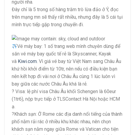
người nha.
Đây chỉ là 5 trong số hàng trăm trò lừa đảo ở Ý, đọc
trên mạng mn sẽ thấy rất nhiều, nhưng đây là 5 cái tụi
mình trực tiếp gặp trong chuyến đi.
Vé máy bay: 1 số trang web mình chuyên dùng để
săn vé máy bay quốc tế rẻ là Skyscanner, Kayak
và
Kiwi.com.
Vì giá vé bay từ Việt Nam sang Châu Âu
khứ hồi khởi điểm từ 10tr, nên nếu có điều kiện bạn
nên kết hợp đi vài nơi ở Châu Âu cùng 1 lúc luôn vì
bay giữa các nước Châu Âu khá là rẻ.
?
Visa: lệ phí visa Châu Âu khối Schengen là 60eur
(1tr6), nộp trực tiếp ở TLSContact Hà Nội hoặc HCM
ạ.
?
Khách sạn: Ở Rome các địa danh nổi tiếng của thành
phố nằm rải rác ở nhiều khu khác nhau, nên chọn
khách sạn nằm ngay giữa Rome và Vatican cho tiện