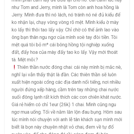
như Tom and Jerry, mình là Tom còn anh hoa hồng là
Jerry. Mình đưa thì nó lách, nó tránh nó né đủ kiểu để
ko nhận lại, chạy vòng vòng rõ mệt. Mình kiểu ờ mày
ko lấy thì thôi tao lấy vậy. Chỉ chờ có thế ảnh lao vào
ông bạn thân ngu ngơ của mình xoè tay đòi tiền. Tôi
mệt quá tôi bỏ m* cái bông hồng tội nghiệp xuống
đất, đấy hoa của mày đấy tao ko lấy. Vậy mới thoát
tà. Mệt mõi.
?
Thiên thần nước đóng chai: cái này mình bị mắc nè,
nghĩ lại vẫn thấy thật là đần. Các thiên thần sẽ luôn
xuất hiện ngoài cổng các địa danh nổi tiếng, nơi nhiều
người đứng xếp hàng, cầm trên tay những chai nước
suối đông lạnh rất kích thích các con chiên khát nước.
Giá rẻ hiếm có chỉ 1eur (26k) 1 chai. Mình cũng ngu
ngơ mua uống. Tối về nằm lăn lộn đau bụng. Hôm sau
lúc mình nói chuyện với anh lễ tân khách sạn mình mới
biết là bọn này chuyên nhặt vỏ chai, đem về tự đổ