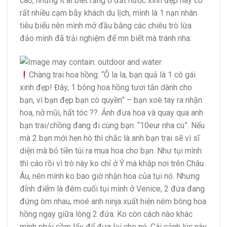
cao, nhưng ít ai biết rằng ở đất nước xinh đẹp này có
rất nhiều cạm bẫy khách du lịch, mình là 1 nạn nhân
tiêu biểu nên mình mở đầu bằng các chiêu trò lừa
đảo mình đã trải nghiệm để mn biết mà tránh nha:
Chàng trai hoa hồng: “Ô la la, bạn quả là 1 cô gái
xinh đẹp! Đây, 1 bông hoa hồng tươi tắn dành cho
bạn, vì bạn đẹp bạn có quyền” – bạn xoè tay ra nhận
hoa, nở mũi, hất tóc
??
. Ảnh đưa hoa và quay qua anh
bạn trai/chồng đang đi cùng bạn: “10eur nha cu”. Nếu
mà 2 bạn mới hẹn hò thì chắc là anh bạn trai sẽ vì sĩ
diện mà bỏ tiền túi ra mua hoa cho bạn. Như tụi mình
thì cáo rồi vì trò này ko chỉ ở Ý mà khắp nơi trên Châu
Âu, nên mình ko bao giờ nhận hoa của tụi nó. Nhưng
đỉnh điểm là đêm cuối tụi mình ở Venice, 2 đứa đang
đứng ôm nhau, moé anh ninja xuất hiện ném bông hoa
hồng ngay giữa lòng 2 đứa. Ko còn cách nào khác
mình phải cầm lấy để đưa lại cho nó. Cái cảnh lúc này