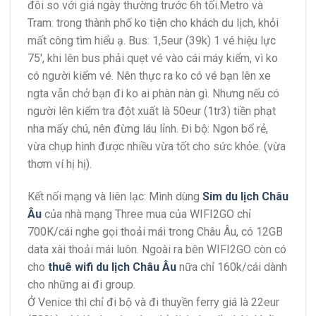
đôi so với giá ngày thường trước 6h tối.Metro và
Tram: trong thành phố ko tiện cho khách du lịch, khỏi
mất công tìm hiểu ạ. Bus: 1,5eur (39k) 1 vé hiệu lực
75′, khi lên bus phải quẹt vé vào cái máy kiểm, vì ko
có người kiểm vé. Nên thực ra ko có vé bạn lên xe
ngta vẫn chở bạn đi ko ai phàn nàn gì. Nhưng nếu có
người lên kiểm tra đột xuất là 50eur (1tr3) tiền phạt
nha mấy chú, nên đừng láu lỉnh. Đi bộ: Ngon bổ rẻ,
vừa chụp hình được nhiều vừa tốt cho sức khỏe. (vừa
thơm ví hị hị).
Kết nối mạng và liên lạc: Mình dùng
Sim du lịch Châu
Âu
của nhà mạng Three mua của WIFI2GO chỉ
700K/cái nghe gọi thoải mái trong Châu Âu, có 12GB
data xài thoải mái luôn. Ngoài ra bên WIFI2GO còn có
cho
thuê wifi du lịch Châu Âu
nữa chỉ 160k/cái dành
cho những ai đi group.
Ở Venice thì chỉ đi bộ và đi thuyền ferry giá là 22eur