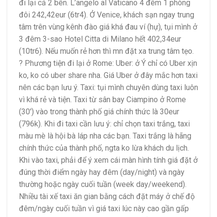
đi lại cả 2 bên. L’angelo al Vaticano 4 đêm 1 phòng
đôi 242,42eur (6tr4). Ở Venice, khách sạn ngay trung
tâm trên vùng kênh đào giá khá đau ví (hự), tụi mình ở
3 đêm 3-sao Hotel Citta di Milano hết 402,34eur
(10tr6). Nếu muốn rẻ hơn thì mn đặt xa trung tâm tẹo.
?
Phương tiện đi lại ở Rome: Uber: ở Ý chỉ có Uber xịn
ko, ko có uber share nha. Giá Uber ở đây mắc hơn taxi
nên các bạn lưu ý. Taxi: tụi mình chuyên dùng taxi luôn
vì khá rẻ và tiện. Taxi từ sân bay Ciampino ở Rome
(30′) vào trong thành phố giá chính thức là 30eur
(796k). Khi đi taxi cần lưu ý: chỉ chọn taxi trắng, taxi
màu mè là hội bà láp nha các bạn. Taxi trắng là hãng
chính thức của thành phố, ngta ko lừa khách du lịch.
Khi vào taxi, phải để ý xem cái màn hình tính giá đặt ở
đúng thời điểm ngày hay đêm (day/night) và ngày
thường hoặc ngày cuối tuần (week day/weekend).
Nhiều tài xế taxi ăn gian bằng cách đặt máy ở chế độ
đêm/ngày cuối tuần vì giá taxi lúc này cao gần gấp