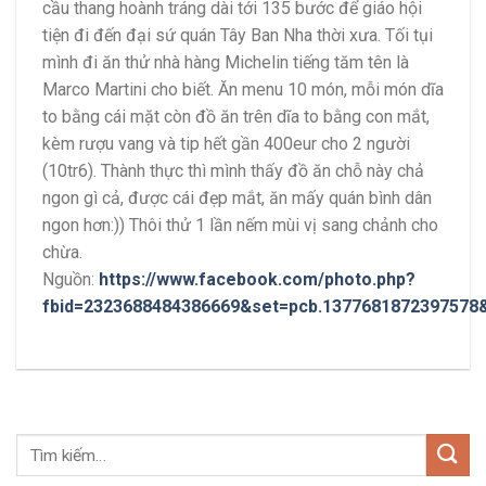
cầu thang hoành tráng dài tới 135 bước để giáo hội
tiện đi đến đại sứ quán Tây Ban Nha thời xưa. Tối tụi
mình đi ăn thử nhà hàng Michelin tiếng tăm tên là
Marco Martini cho biết. Ăn menu 10 món, mỗi món dĩa
to bằng cái mặt còn đồ ăn trên dĩa to bằng con mắt,
kèm rượu vang và tip hết gần 400eur cho 2 người
(10tr6). Thành thực thì mình thấy đồ ăn chỗ này chả
ngon gì cả, được cái đẹp mắt, ăn mấy quán bình dân
ngon hơn:)) Thôi thử 1 lần nếm mùi vị sang chảnh cho
chừa.
Nguồn:
https://www.facebook.com/photo.php?
fbid=2323688484386669&set=pcb.1377681872397578&