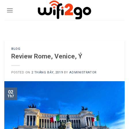
Skip
to
content
0938785244
BLOG
Review Rome, Venice, Ý
POSTED ON
2 THÁNG BẢY, 2019
BY
ADMINISTRATOR
02
Th7