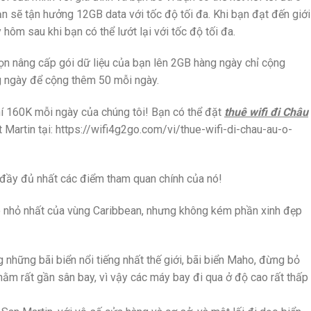
 bạn sẽ tận hưởng 12GB data với tốc độ tối đa. Khi bạn đạt đến giới
ôm sau khi bạn có thể lướt lại với tốc độ tối đa.
ọn nâng cấp gói dữ liệu của bạn lên 2GB hàng ngày chỉ cộng
 ngày để cộng thêm 50 mỗi ngày.
í 160K mỗi ngày của chúng tôi! Bạn có thể đặt
thuê wifi đi Châu
 Martin tại: https://wifi4g2go.com/vi/thue-wifi-di-chau-au-o-
đầy đủ nhất các điểm tham quan chính của nó!
o nhỏ nhất của vùng Caribbean, nhưng không kém phần xinh đẹp
những bãi biển nổi tiếng nhất thế giới, bãi biển Maho, đừng bỏ
 nằm rất gần sân bay, vì vậy các máy bay đi qua ở độ cao rất thấp