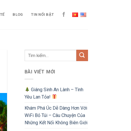
 TẾ
BLOG
TIN NỔI BẬT
BÀI VIẾT MỚI
Giáng Sinh An Lành – Tình
Yêu Lan Tỏa!
Khám Phá Úc Dễ Dàng Hơn Với
WiFi Bỏ Túi – Câu Chuyện Của
Những Kết Nối Không Biên Giới