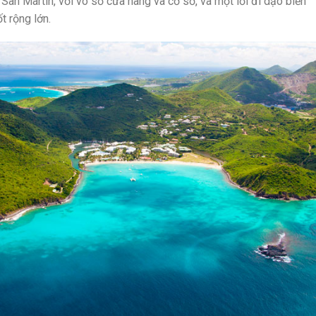
San Martin, với vô số cửa hàng và cơ sở, và một lối đi dạo biển
t rộng lớn.