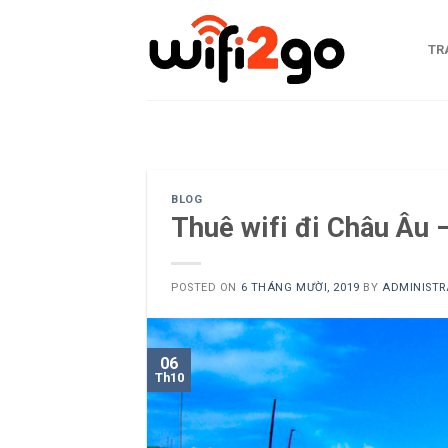
Skip
to
TR
content
0938785244
BLOG
Thuê wifi đi Châu Âu –
POSTED ON
6 THÁNG MƯỜI, 2019
BY
ADMINISTR
06
Th10