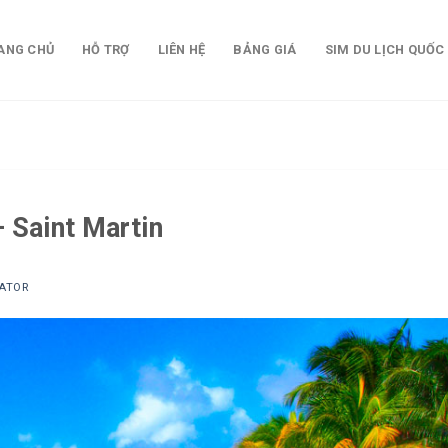
ANG CHỦ
HỖ TRỢ
LIÊN HỆ
BẢNG GIÁ
SIM DU LỊCH QUỐC
 Saint Martin
ATOR