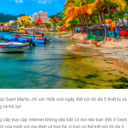
i Saint Martin, chỉ với 160k mỗi ngày. Kết nối tối đa 5 thiết bị và
 và trả lại!
ng cấp truy cập Internet không dây bất cứ nơi nào bạn đến ở Saint
ối của mình với gia đình và bạn bè vì bạn có thể kết nối tối đa 5