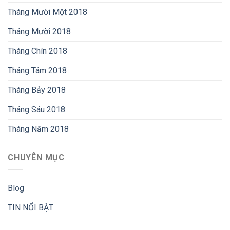
Tháng Mười Một 2018
Tháng Mười 2018
Tháng Chín 2018
Tháng Tám 2018
Tháng Bảy 2018
Tháng Sáu 2018
Tháng Năm 2018
CHUYÊN MỤC
Blog
TIN NỔI BẬT