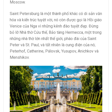
Moscow.
Saint Petersburg là một thành phố khác có di sản văn
hóa và kiến ​​trúc tuyệt vời, nó còn được gọi là Hồi giáo
Venice của Nga vì những kênh đào tuyệt đẹp. Đừng
bỏ lỡ Nhà thờ Cứu thế, Bảo tàng Hermecca, một trong
những nhà thờ lớn nhất thế giới, pháo đài của Saint
Peter và St. Paul, và tất nhiên là cung điện của nó;
Peterhof, Catherine, Pálovsk, Yusupov, Anichkov và
Menshikov.