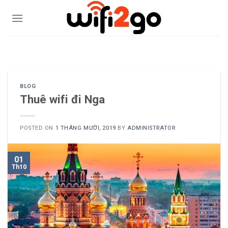
Skip
to
content
0938785244
BLOG
Thuê wifi đi Nga
POSTED ON
1 THÁNG MƯỜI, 2019
BY
ADMINISTRATOR
01
Th10