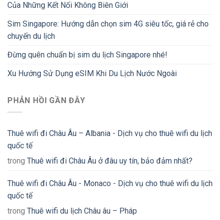
Của Những Kết Nối Không Biên Giới
Sim Singapore: Hướng dẫn chọn sim 4G siêu tốc, giá rẻ cho
chuyến du lịch
Đừng quên chuẩn bị sim du lịch Singapore nhé!
Xu Hướng Sử Dụng eSIM Khi Du Lịch Nước Ngoài
PHẢN HỒI GẦN ĐÂY
Thuê wifi đi Châu Âu – Albania - Dịch vụ cho thuê wifi du lịch
quốc tế
trong
Thuê wifi đi Châu Âu ở đâu uy tín, bảo đảm nhất?
Thuê wifi đi Châu Âu - Monaco - Dịch vụ cho thuê wifi du lịch
quốc tế
trong
Thuê wifi du lịch Châu âu – Pháp