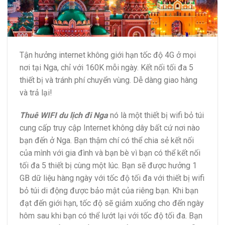
Tận hưởng internet không giới hạn tốc độ 4G ở mọi
nơi tại Nga, chỉ với 160K mỗi ngày. Kết nối tối đa 5
thiết bị và tránh phí chuyển vùng. Dễ dàng giao hàng
và trả lại!
Thuê WIFI du lịch đi Nga
nó là một thiết bị wifi bỏ túi
cung cấp truy cập Internet không dây bất cứ nơi nào
bạn đến ở Nga. Bạn thậm chí có thể chia sẻ kết nối
của mình với gia đình và bạn bè vì bạn có thể kết nối
tối đa 5 thiết bị cùng một lúc. Bạn sẽ được hưởng 1
GB dữ liệu hàng ngày với tốc độ tối đa với thiết bị wifi
bỏ túi di động được bảo mật của riêng bạn. Khi bạn
đạt đến giới hạn, tốc độ sẽ giảm xuống cho đến ngày
hôm sau khi bạn có thể lướt lại với tốc độ tối đa. Bạn