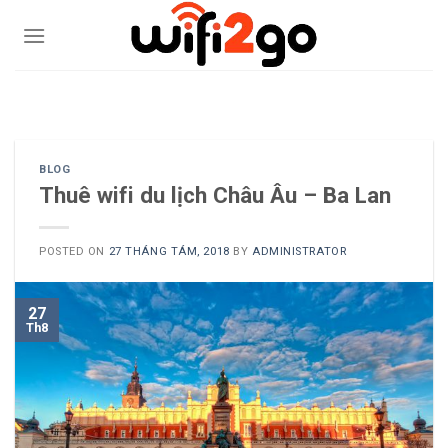
Skip
to
content
0938785244
BLOG
Thuê wifi du lịch Châu Âu – Ba Lan
POSTED ON
27 THÁNG TÁM, 2018
BY
ADMINISTRATOR
27
Th8