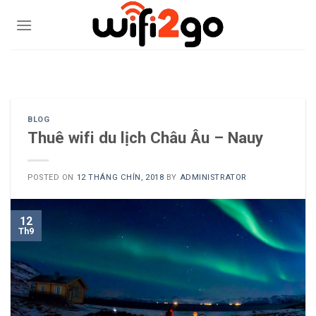
Skip
to
content
0938785244
BLOG
Thuê wifi du lịch Châu Âu – Nauy
POSTED ON
12 THÁNG CHÍN, 2018
BY
ADMINISTRATOR
12
Th9