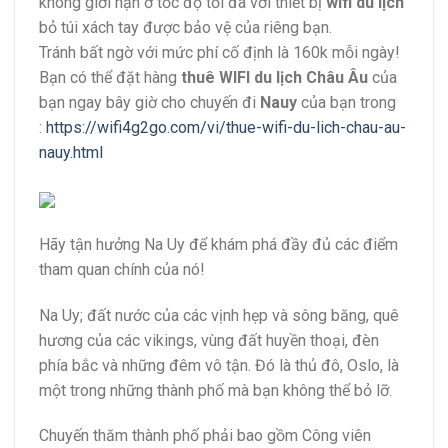
không giới hạn ở tốc độ tối đa với thiết bị
wifi du lịch
bỏ túi xách tay được bảo vệ của riêng bạn.
Tránh bất ngờ với mức phí cố định là 160k mỗi ngày!
Bạn có thể đặt hàng
thuê
WIFI du lịch Châu Âu
của
bạn ngay bây giờ cho chuyến đi
Nauy
của bạn trong
:
https://wifi4g2go.com/vi/thue-wifi-du-lich-chau-au-
nauy.html
Hãy tận hưởng Na Uy để khám phá đầy đủ các điểm
tham quan chính của nó!
Na Uy; đất nước của các vịnh hẹp và sông băng, quê
hương của các vikings, vùng đất huyền thoại, đèn
phía bắc và những đêm vô tận. Đó là thủ đô, Oslo, là
một trong những thành phố mà bạn không thể bỏ lỡ.
Chuyến thăm thành phố phải bao gồm Công viên