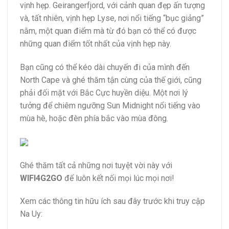
vịnh hẹp. Geirangerfjord, với cảnh quan đẹp ấn tượng
và, tất nhiên, vịnh hẹp Lyse, nơi nổi tiếng “bục giảng”
nằm, một quan điểm mà từ đó bạn có thể có được
những quan điểm tốt nhất của vịnh hẹp này.
Bạn cũng có thể kéo dài chuyến đi của mình đến
North Cape và ghé thăm tận cùng của thế giới, cũng
phải đối mặt với Bắc Cực huyền diệu. Một nơi lý
tưởng để chiêm ngưỡng Sun Midnight nổi tiếng vào
mùa hè, hoặc đèn phía bắc vào mùa đông.
Ghé thăm tất cả những nơi tuyệt vời này với
WIFI4G2GO
để luôn kết nối mọi lúc mọi nơi!
Xem các thông tin hữu ích sau đây trước khi truy cập
Na Uy: