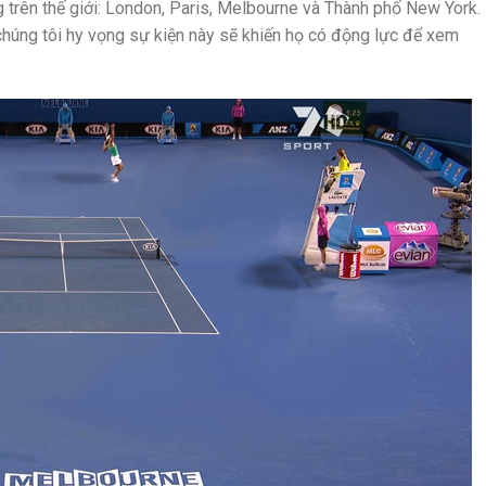
g trên thế giới: London, Paris, Melbourne và Thành phố New York.
chúng tôi hy vọng sự kiện này sẽ khiến họ có động lực để xem