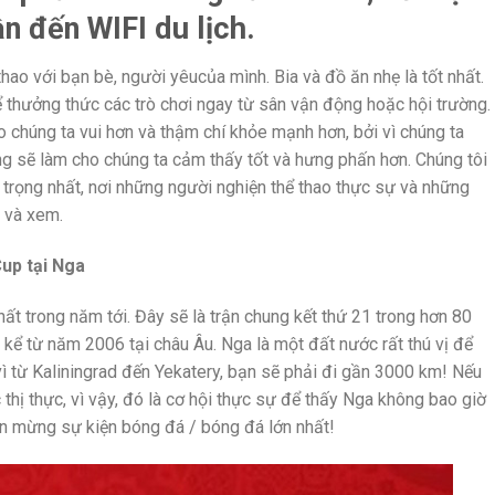
ần đến WIFI du lịch.
hao với bạn bè, người yêucủa mình. Bia và đồ ăn nhẹ là tốt nhất.
 thưởng thức các trò chơi ngay từ sân vận động hoặc hội trường.
o chúng ta vui hơn và thậm chí khỏe mạnh hơn, bởi vì chúng ta
g sẽ làm cho chúng ta cảm thấy tốt và hưng phấn hơn. Chúng tôi
 trọng nhất, nơi những người nghiện thể thao thực sự và những
 và xem.
up tại Nga
nhất trong năm tới. Đây sẽ là trận chung kết thứ 21 trong hơn 80
 kể từ năm 2006 tại châu Âu. Nga là một đất nước rất thú vị để
 vì từ Kaliningrad đến Yekatery, bạn sẽ phải đi gần 3000 km! Nếu
thị thực, vì vậy, đó là cơ hội thực sự để thấy Nga không bao giờ
 ăn mừng sự kiện bóng đá / bóng đá lớn nhất!