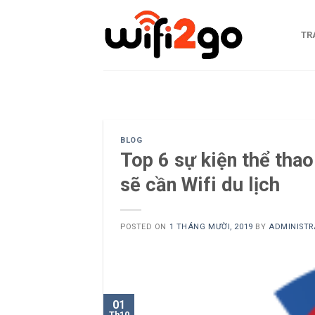
Skip
to
TR
content
0938785244
BLOG
Top 6 sự kiện thể tha
sẽ cần Wifi du lịch
POSTED ON
1 THÁNG MƯỜI, 2019
BY
ADMINISTR
01
Th10