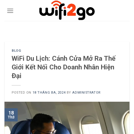
Skip
to
content
0938785244
BLOG
WiFi Du Lịch: Cánh Cửa Mở Ra Thế
Giới Kết Nối Cho Doanh Nhân Hiện
Đại
POSTED ON
18 THÁNG BA, 2024
BY
ADMINISTRATOR
18
Th3