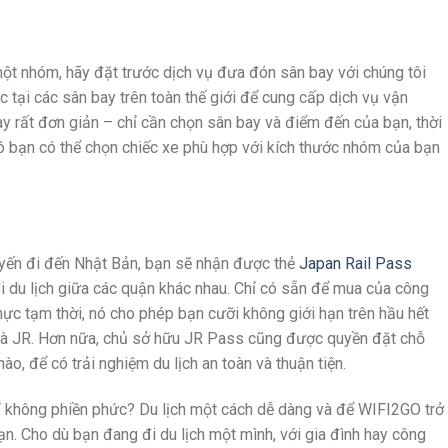
ột nhóm, hãy đặt trước dịch vụ đưa đón sân bay với chúng tôi
tác tại các sân bay trên toàn thế giới để cung cấp dịch vụ vận
ày rất đơn giản – chỉ cần chọn sân bay và điểm đến của bạn, thời
ó bạn có thể chọn chiếc xe phù hợp với kích thước nhóm của bạn
yến đi đến Nhật Bản, bạn sẽ nhận được thẻ
Japan Rail Pass
đi du lịch giữa các quận khác nhau. Chỉ có sẵn để mua của công
hực tạm thời, nó cho phép bạn cưỡi không giới hạn trên hầu hết
phà JR. Hơn nữa, chủ sở hữu JR Pass cũng được quyền đặt chỗ
ào, để có trải nghiệm du lịch an toàn và thuận tiện.
ỉ không phiền phức? Du lịch một cách dễ dàng và để WIFI2GO trở
n. Cho dù bạn đang đi du lịch một mình, với gia đình hay công