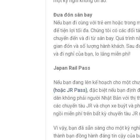
một kỳ nghỉ không ồn ào.
Đưa đón sân bay
Nếu bạn đi cùng với trẻ em hoặc trong m
để tiện lợi tối đa. Chúng tôi có các đối 
chuyển đến và đi từ sân bay. Quá trình n
gian đón và số lượng hành khách. Sau đ
và đi nghỉ của bạn, lo lắng miễn phí!
Japan Rail Pass
Nếu bạn đang lên kế hoạch cho một chu
(hoặc JR Pass)
, đặc biệt nếu bạn định 
dân không phải người Nhật Bản với thị t
các chuyến tàu JR và chọn xe buýt và 
ngồi miễn phí trên bất kỳ chuyến tàu JR n
Vì vậy, bạn đã sẵn sàng cho một kỳ ngh
thành bạn đồng hành đáng tin cậy của bạ