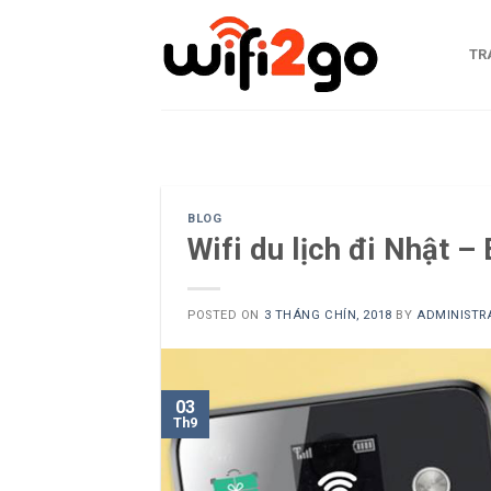
Skip
to
TR
content
0938785244
BLOG
Wifi du lịch đi Nhật –
POSTED ON
3 THÁNG CHÍN, 2018
BY
ADMINISTR
03
Th9