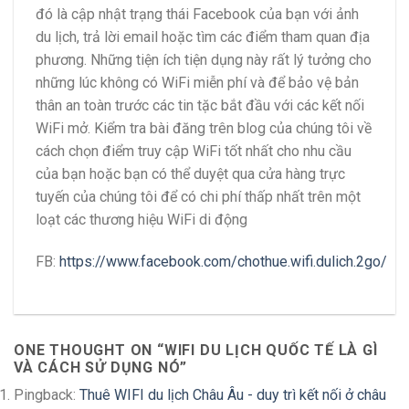
đó là cập nhật trạng thái Facebook của bạn với ảnh
du lịch, trả lời email hoặc tìm các điểm tham quan địa
phương. Những tiện ích tiện dụng này rất lý tưởng cho
những lúc không có WiFi miễn phí và để bảo vệ bản
thân an toàn trước các tin tặc bắt đầu với các kết nối
WiFi mở. Kiểm tra bài đăng trên blog của chúng tôi về
cách chọn điểm truy cập WiFi tốt nhất cho nhu cầu
của bạn hoặc bạn có thể duyệt qua cửa hàng trực
tuyến của chúng tôi để có chi phí thấp nhất trên một
loạt các thương hiệu WiFi di động
FB:
https://www.facebook.com/chothue.wifi.dulich.2go/
ONE THOUGHT ON “
WIFI DU LỊCH QUỐC TẾ LÀ GÌ
VÀ CÁCH SỬ DỤNG NÓ
”
Pingback:
Thuê WIFI du lịch Châu Âu - duy trì kết nối ở châu