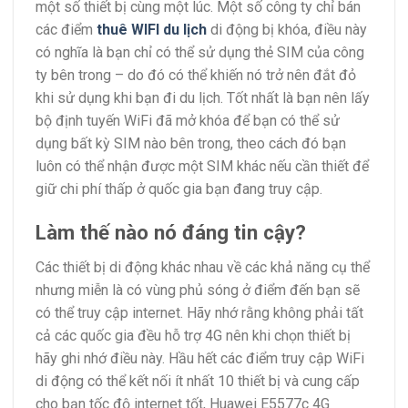
một số thiết bị cùng một lúc. Một số công ty chỉ bán
các điểm
thuê WIFI du lịch
di động bị khóa, điều này
có nghĩa là bạn chỉ có thể sử dụng thẻ SIM của công
ty bên trong – do đó có thể khiến nó trở nên đắt đỏ
khi sử dụng khi bạn đi du lịch. Tốt nhất là bạn nên lấy
bộ định tuyến WiFi đã mở khóa để bạn có thể sử
dụng bất kỳ SIM nào bên trong, theo cách đó bạn
luôn có thể nhận được một SIM khác nếu cần thiết để
giữ chi phí thấp ở quốc gia bạn đang truy cập.
Làm thế nào nó đáng tin cậy?
Các thiết bị di động khác nhau về các khả năng cụ thể
nhưng miễn là có vùng phủ sóng ở điểm đến bạn sẽ
có thể truy cập internet. Hãy nhớ rằng không phải tất
cả các quốc gia đều hỗ trợ 4G nên khi chọn thiết bị
hãy ghi nhớ điều này. Hầu hết các điểm truy cập WiFi
di động có thể kết nối ít nhất 10 thiết bị và cung cấp
cho bạn tốc độ internet tốt, Huawei E5577c 4G