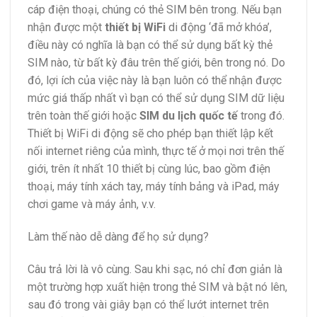
cáp điện thoại, chúng có thẻ SIM bên trong. Nếu bạn
nhận được một
thiết bị WiFi
di động ‘đã mở khóa’,
điều này có nghĩa là bạn có thể sử dụng bất kỳ thẻ
SIM nào, từ bất kỳ đâu trên thế giới, bên trong nó. Do
đó, lợi ích của việc này là bạn luôn có thể nhận được
mức giá thấp nhất vì bạn có thể sử dụng SIM dữ liệu
trên toàn thế giới hoặc
SIM du lịch quốc tế
trong đó.
Thiết bị WiFi di động sẽ cho phép bạn thiết lập kết
nối internet riêng của mình, thực tế ở mọi nơi trên thế
giới, trên ít nhất 10 thiết bị cùng lúc, bao gồm điện
thoại, máy tính xách tay, máy tính bảng và iPad, máy
chơi game và máy ảnh, v.v.
Làm thế nào dễ dàng để họ sử dụng?
Câu trả lời là vô cùng. Sau khi sạc, nó chỉ đơn giản là
một trường hợp xuất hiện trong thẻ SIM và bật nó lên,
sau đó trong vài giây bạn có thể lướt internet trên