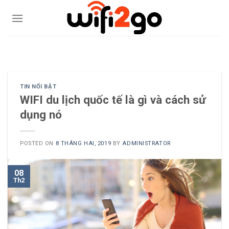
Skip
to
content
0938785244
TIN NỔI BẬT
WIFI du lịch quốc tế là gì và cách sử
dụng nó
POSTED ON
8 THÁNG HAI, 2019
BY
ADMINISTRATOR
08
Th2