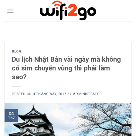
Skip
to
content
0938785244
BLOG
Du lịch Nhật Bản vài ngày mà không
có sim chuyển vùng thì phải làm
sao?
POSTED ON
4 THÁNG BẢY, 2018
BY
ADMINISTRATOR
04
Th7