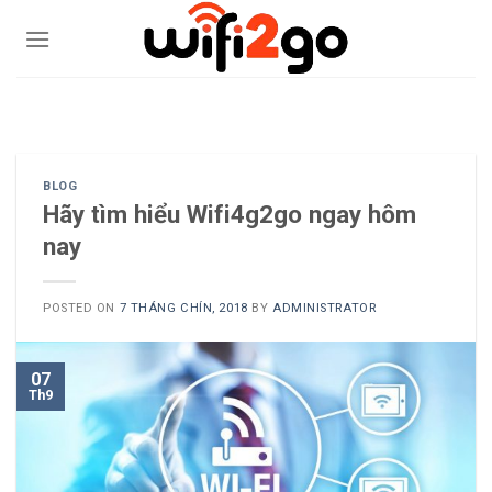
Skip
to
content
0938785244
BLOG
Hãy tìm hiểu Wifi4g2go ngay hôm
nay
POSTED ON
7 THÁNG CHÍN, 2018
BY
ADMINISTRATOR
07
Th9